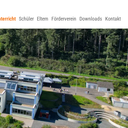
terricht
Schüler
Eltern
Förderverein
Downloads
Kontakt