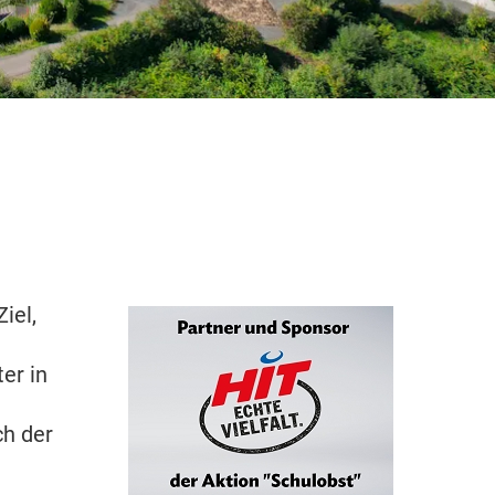
iel,
er in
ch der